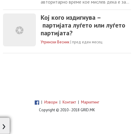
авторитарно време кое мислев дека е зад
нас, се наметна една теза: дека партијата
им дала сè на луѓето. Изговорена можеби
Кој кого издигнува –
како порака за лојалност, но доживеана
партијата луѓето или луѓето
како потсетник дека поединецот треба
вечно да биде должен. Како човекот да е
партијата?
политички производ, а не личност со труд,
став,
Утрински Весник
|
пред еден месец
|
Извори
|
Контакт
|
Маркетинг
Copyright © 2010 - 2018 GRID.MK
›