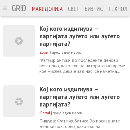
МАКЕДОНИЈА
СВЕТ
БИЗНИС
ТЕХНОЛО
Кој кого издигнува –
партијата луѓето или луѓето
партијата?
Zoom
|
пред еден месец
Фатмир Битиќи Во последните денови
повторно, како ехо на авторитарно време
кое мислев дека е зад нас, се наметна
една теза: дека партијата им дала сè на
луѓето. Изговорена можеби како порака за
лојалност, но доживеана како потсетник
Кој кого издигнува –
дека поединецот треба вечно да биде
партијата луѓето или луѓето
должен. Како човекот да е политички
партијата?
производ, а не личност со труд, став,
биографија,
IPortal
|
пред еден месец
Пишува: Фатмир Битиќи Во последните
денови повторно, како ехо на