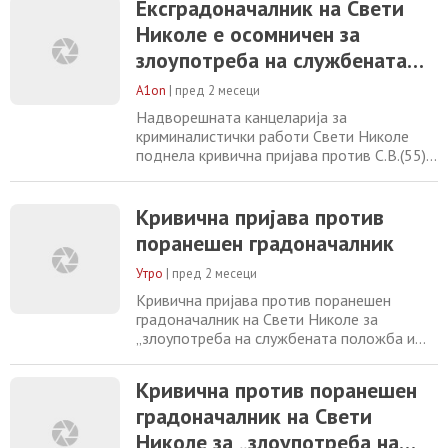
Ексградоначалник на Свети
евидентирано во електронскиот систем на
Николе е осомничен за
Сектор за урбанизам, а притоа наведениот
објект не бил впишан во Агенцијата на
злоупотреба на службената
катастар. „Надворешната канцеларија за
положба
криминалистички
A1on
|
пред 2 месеци
Надворешната канцеларија за
криминалистички работи Свети Николе
поднела кривична пријава против С.В.(55)
од Свети Николе поради постоење основи
на сомнение за сторено кривично дело
„злоупотреба на службената положба и
Кривична пријава против
овластување“, соопшти Министерството
поранешен градоначалник
за внатрешни работи. Пријавениот, како
што посочуваат од МВР, во својство на
Утро
|
пред 2 месеци
градоначалник на Општина
Кривична пријава против поранешен
градоначалник на Свети Николе за
„злоупотреба на службената положба и
овластување“ Надворешната канцеларија
за криминалистички работи Свети Николе
Кривична против поранешен
поднесе кривична пријава против С.В.(55)
градоначалник на Свети
од Свети Николе поради постоење основи
на сомнение за сторено кривично дело
Николе за „злоупотреба на