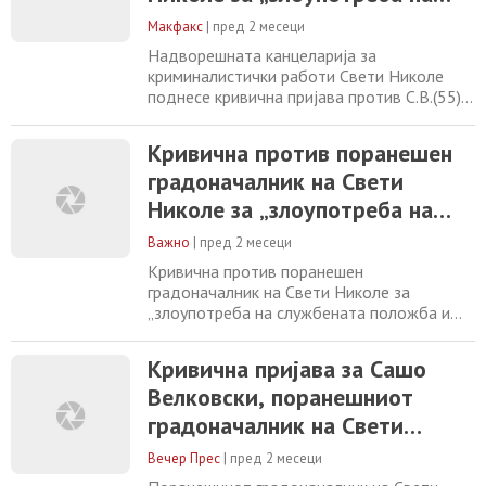
„злоупотреба на службената положба и
службената положба и
овластување“. Пријавениот,
Макфакс
|
пред 2 месеци
овластување“
Надворешната канцеларија за
криминалистички работи Свети Николе
поднесе кривична пријава против С.В.(55)
од Свети Николе поради постоење основи
на сомнение за сторено кривично дело
Кривична против поранешен
„злоупотреба на службената положба и
градоначалник на Свети
овластување“. Пријавениот, во својство на
градоначалник на општина Свети Николе,
Николе за „злоупотреба на
во текот на 2021 година, пречекорувајќи
службената положба и
ги границите
Важно
|
пред 2 месеци
овластување“
Кривична против поранешен
градоначалник на Свети Николе за
„злоупотреба на службената положба и
овластување“ 03.06.2026 Надворешната
канцеларија за криминалистички работи
Кривична пријава за Сашо
Свети Николе поднесе кривична пријава
Велковски, поранешниот
против С.В.(55) од Свети Николе поради
постоење основи на сомнение за сторено
градоначалник на Свети
кривично дело „злоупотреба на
Николе
службената положба и овластување“
Вечер Прес
|
пред 2 месеци