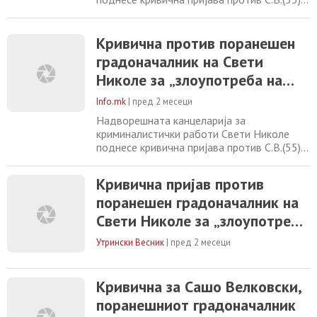
од Свети Николе поради постоење основи
на сомнение за сторено кривично дело
„злоупотреба на службената положба и
Кривична против поранешен
овластување“. Пријавениот, во својство на
градоначалник на Свети
градоначалник на општина Свети Николе,
Николе за „злоупотреба на
во текот на 2021 година, пречекорувајќи
ги границите
службената положба и
Info.mk
|
пред 2 месеци
овластување“
Надворешната канцеларија за
криминалистички работи Свети Николе
поднесе кривична пријава против С.В.(55)
од Свети Николе поради постоење основи
на сомнение за сторено кривично дело
Кривична пријав против
„злоупотреба на службената положба и
поранешен градоначалник на
овластување“. Пријавениот, во својство на
градоначалник на општина Свети Николе,
Свети Николе за „злоупотреба
во текот на 2021 година, пречекорувајќи
на службената положба и
ги границите
Утрински Весник
|
пред 2 месеци
овластување“
Кривична за Сашо Велковски,
поранешниот градоначалник