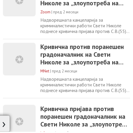
Според информациите, пријавениот во
Николе за „злоупотреба на
периодот од 2021 година, додека
службената положба и
извршувал функција градоначалник
Zoom
|
пред 2 месеци
овластување“
Надворешната канцеларија за
криминалистички работи Свети Николе
поднесе кривична пријава против С.В.(55)
од Свети Николе поради постоење основи
на сомнение за сторено кривично дело
Кривична против поранешен
„злоупотреба на службената положба и
градоначалник на Свети
овластување“. Пријавениот, во својство на
градоначалник на општина Свети Николе,
Николе за „злоупотреба на
во текот на 2021 година, пречекорувајќи
службената положба и
ги границите
MNet
|
пред 2 месеци
овластување“
Надворешната канцеларија за
криминалистички работи Свети Николе
поднесе кривична пријава против С.В.(55)
од Свети Николе поради постоење основи
на сомнение за сторено кривично дело
„злоупотреба на службената положба и
Кривична пријава против
овластување“. Пријавениот, во својство на
поранешен градоначалник на
›
градоначалник на општина Свети Николе,
Свети Николе за „злоупотреба
во текот на 2021 година, пречекорувајќи
ги границите
на службената положба и