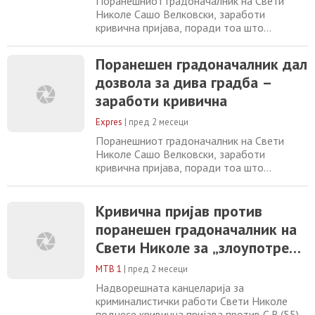
Поранешниот градоначалник на Свети
Николе Сашо Велковски, заработи
кривична пријава, поради тоа што
дозволил изградба на објект, кој притоа
бил со неважечко одобрение и не било
Поранешен градоначалник дал
евидентирано во електронскиот систем на
дозвола за дива градба –
Сектор за урбанизам, а притоа наведениот
објект не бил впишан во Агенцијата на
заработи кривична
катастар. „Надворешната канцеларија за
криминалистички
Expres
|
пред 2 месеци
Поранешниот градоначалник на Свети
Николе Сашо Велковски, заработи
кривична пријава, поради тоа што
дозволил изградба на објект, кој притоа
бил со неважечко одобрение и не било
евидентирано во електронскиот систем на
Кривична пријав против
Сектор за урбанизам, а притоа наведениот
поранешен градоначалник на
објект не бил впишан во Агенцијата на
Свети Николе за „злоупотреба
катастар. „Надворешната канцеларија за
криминалистички
на службената положба и
МТВ 1
|
пред 2 месеци
овластување“
Надворешната канцеларија за
криминалистички работи Свети Николе
поднесе кривична пријава против С.В.(55)