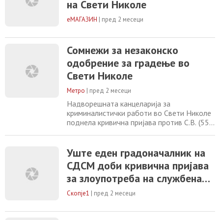
на Свети Николе
еМАГАЗИН
|
пред 2 месеци
Сомнежи за незаконско
одобрение за градење во
Свети Николе
Метро
|
пред 2 месеци
Надворешната канцеларија за
криминалистички работи во Свети Николе
поднела кривична пријава против С.В. (55)
од Свети Николе, поради сомнение за
сторено кривично дело „злоупотреба на
службената положба и овластување“.
Уште еден градоначалник на
Според информациите, пријавениот во
СДСМ доби кривична пријава
периодот од 2021 година, додека
за злоупотреба на службена
извршувал функција градоначалник на
општина Свети Николе, наводно
положба
Скопје1
|
пред 2 месеци