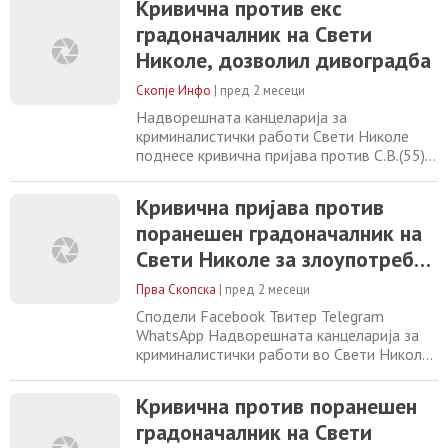
Кривична против екс
градоначалник на Свети
Николе, дозволил дивоградба
Скопје Инфо
|
пред 2 месеци
Надворешната канцеларија за
криминалистички работи Свети Николе
поднесе кривична пријава против С.В.(55)
од Свети Николе поради постоење основи
на сомнение за сторено кривично дело
Кривична пријава против
„злоупотреба на службената положба и
поранешен градоначалник на
овластување“. Пријавениот, во својство на
градоначалник на општина Свети Николе,
Свети Николе за злоупотреба
во текот на 2021 година, пречекорувајќи
на службена положба
ги границите
Прва Скопска
|
пред 2 месеци
Сподели Facebook Твитер Telegram
WhatsApp Надворешната канцеларија за
криминалистички работи во Свети Николе
поднела кривична пријава против С.В. (55)
од Свети Николе, поради сомнение за
Кривична против поранешен
сторено кривично дело „злоупотреба на
градоначалник на Свети
службената положба и овластување“.