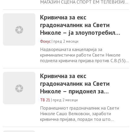
МАГАЗИН СЦЕНА СПОРТ ЕМ ТЕЛЕВИЗИЈА
ВО ЖИВО ИЗДАЛ ДОЗВОЛА ШТО НЕ
ПОСТОЕЛА ВО СИСТЕМОТ Кривична
Кривична за екс
пријава за ексградоначалник МВР поднесе
градоначалник на Свети
кривична пријава против поранешен
градоначалник на Свети Николе поради
Николе – ја злоупотребил
сомнение за злоупотреба на службената
положбата
положба. 3 јуни, 2026 13:51 Фото:
Фокус
|
пред 2 месеци
Принтскрин Надворешната
Надворешната канцеларија за
криминалистички работи Свети Николе
поднела кривична пријава против С.В.(55)
од Свети Николе поради постоење основи
на сомнение за сторено кривично дело
Кривична за екс
„злоупотреба на службената положба и
градоначалник на Свети
овластување“, соопшти Министерството
за внатрешни работи. Пријавениот, како
Николе – придонел за
што посочуваат од МВР, во својство на
изградба на објект кој имал
градоначалник на Општина
ТВ 21
|
пред 2 месеци
нелегална документација
Поранешниот градоначалник на Свети
Николе Сашо Велковски, заработи
кривична пријава, поради тоа што
дозволил изградба на објект, кој притоа
бил со неважечко одобрение и не било