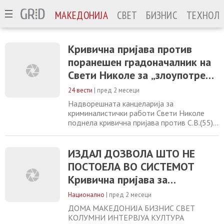
МАКЕДОНИЈА
СВЕТ
БИЗНИС
ТЕХНОЛО
Кривична пријава против
поранешен градоначалник на
Свети Николе за „злоупотреба
на службената положба и
24 вести
|
пред 2 месеци
овластување“
Надворешната канцеларија за
криминалистички работи Свети Николе
поднела кривична пријава против С.В.(55)
од Свети Николе поради постоење основи
на сомнение за сторено кривично дело
„злоупотреба на службената положба и
ИЗДАЛ ДОЗВОЛА ШТО НЕ
овластување“, соопшти Министерството
ПОСТОЕЛА ВО СИСТЕМОТ
за внатрешни работи. Пријавениот, како
Кривична пријава за
што посочуваат од МВР, во својство на
градоначалник на Општина
ексградоначалник
Национално
|
пред 2 месеци
ДОМА МАКЕДОНИЈА БИЗНИС СВЕТ
КОЛУМНИ ИНТЕРВЈУА КУЛТУРА