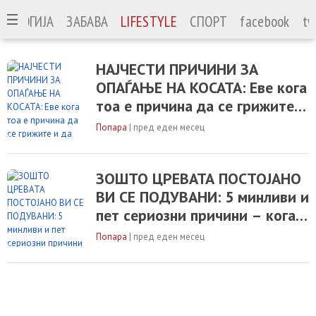
НОЛОГИЈА
ЗАБАВА
LIFESTYLE
СПОРТ
facebook
tw
НАЈЧЕСТИ ПРИЧИНИ ЗА
ОПАЃАЊЕ НА КОСАТА: Еве кога
тоа е причина да се грижите и
да одите на лекар
Попара
|
пред еден месец
ЗОШТО ЦРЕВАТА ПОСТОЈАНО
ВИ СЕ ПОДУВАНИ: 5 минливи и
пет сериозни причини – кога е
време да одите на лекар?
Попара
|
пред еден месец