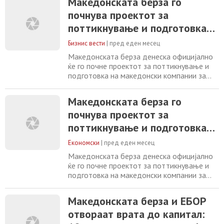
Македонската берза го
почнува проектот за
поттикнување и подготовка
на домашните компании за
Бизнис вести
|
пред еден месец
пазарно финансирање
Македонската берза денеска официјално
ќе го почне проектот за поттикнување и
подготовка на македонски компании за
пазарно финансирање. Проектот е
поддржан од ЕБРД врз основа на
Македонската берза го
потпишаниот Меморандум за соработка, а
почнува проектот за
ќе се имплементира од PWC Северна
Македонија и PWC Хрватска. Во рамки на
поттикнување и подготовка
проектот, најмногу десет компании ќе
на домашните компании за
добијат професионална и
Економски
|
пред еден месец
пазарно финансирање
Македонската берза денеска официјално
ќе го почне проектот за поттикнување и
подготовка на македонски компании за
пазарно финансирање. Проектот е
поддржан од ЕБРД врз основа на
Македонската берза и ЕБОР
потпишаниот Меморандум за соработка, а
отвораат врата до капитал:
ќе се имплементира од PWC Македонија и
PWC Хрватска. Во рамки на проектот,