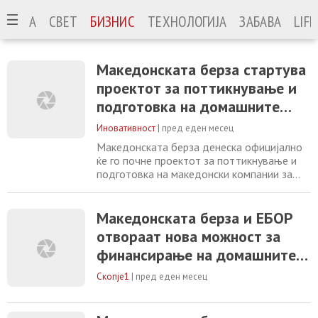
ОНИЈА
СВЕТ
БИЗНИС
ТЕХНОЛОГИЈА
ЗАБАВА
LIF
Македонската берза стартува
проектот за поттикнување и
подготовка на домашните
компании за пазарно
Иновативност
|
пред еден месец
финансирање
Македонската берза денеска официјално
ќе го почне проектот за поттикнување и
подготовка на македонски компании за
пазарно финансирање. Проектот е
поддржан од ЕБРД врз основа на
потпишаниот Меморандум за соработка, а
Македонската берза и ЕБОР
ќе се имплементира од PWC Северна
отвораат нова можност за
Македонија и PWC Хрватска. Во рамки на
финансирање на домашните
проектот, најмногу десет компании ќе
добијат професионална и
компании: 10 компании ќе се
Скопје1
|
пред еден месец
подготвуваат за излез на
пазарот на капитал