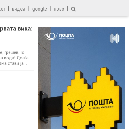
|
|
|
|
ter
видеа
google
ново
рвата вика:
, грешев. Го
та вода! Доаѓа
дма стави ја
от на редот
та вода, пред