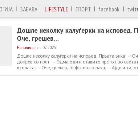
|
|
|
|
|
ОГИЈА
ЗАБАВА
LIFESTYLE
СПОРТ
facebook
twit
Дошле неколку калуѓерки на исповед. П
Оче, грешев…
Навалица
|
на 07.2025
Дошле неколку калуѓерки на исповед. Првата вика: – Оче
допрев со прст. – Одма оди и стави го прстот во света
втората: – Оче, грешев. Го фатив со рака. – Ајде и ти, о
раката во света вода! Одеднаш една калуѓерка од крај
довикува: – А може и јас да ја измијам устата со света
оваа пред мене