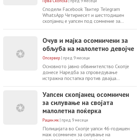
целосно документирање на случајот
Прва Скопска
|
пред 9 месеци
Сподели Facebook Твитер Telegram
WhatsApp Четириесет и шестгодишен
скопјанец е уапсен под сомнение за
обљуба врз неговата малолетна поќерка.
Според информациите на МВР, вчера во
22:10 часот, полициски службеници од
Очув и мајка осомничени за
СВР Скопје лишија од слобода 46-
обљуба на малолетно девојче
годишник од Скопје, постапувајќи по
претходна пријава дека извршил обљуба
Опсервер
|
пред 9 месеци
врз неговата малолетна поќерка
Основното јавно обвинителство Скопје
донесе Наредба за спроведување
истражна постапка против двајца
сопружници за обљуба со злоупотреба на
положбат. Осомничениот очув на жртвата
Уапсен скопјанец осомничен
подолг временски период ја
за силување на својата
злоупотребувал својата положба и го
наведувал на обљуба и други полови
малолетна поќерка
дејствија девојчето родено 2009 година
кое му било доверено на чување и
Рацин.мк
|
пред 9 месеци
воспитување
Полицијата во Скопје уапси 46-годишен
маж осомничен за силување на