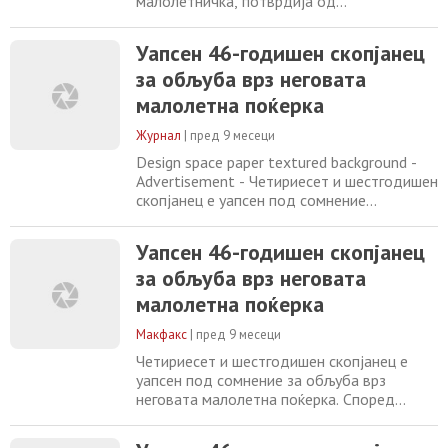
малолетничка, потврдија од
Министерството за внатрешни работи.
Инцидентот се случил во понеделникот
Уапсен 46-годишен скопјанец
вечерта. Според официјалното
за обљуба врз неговата
соопштение, на 3 ноември 2025 година, во
22:10 часот, полициски службеници од
малолетна поќерка
СВР Скопје го лишиле од слобода 46-
годишниот скопјанец, по пријава дека
Журнал
|
пред 9 месеци
извршил
Design space paper textured background -
Advertisement - Четириесет и шестгодишен
скопјанец е уапсен под сомнение
за обљуба врз неговата малолетна
поќерка. Според информациите на МВР,
Уапсен 46-годишен скопјанец
вчера во 22:10 часот, полициски
за обљуба врз неговата
службеници од СВР Скопје лишија од
слобода 46-годишник од Скопје,
малолетна поќерка
постапувајќи по претходна пријава дека
извршил обљуба врз неговата малолетна
Макфакс
|
пред 9 месеци
Четириесет и шестгодишен скопјанец е
уапсен под сомнение за обљуба врз
неговата малолетна поќерка. Според
информациите на МВР, вчера во 22:10
часот, полициски службеници од СВР