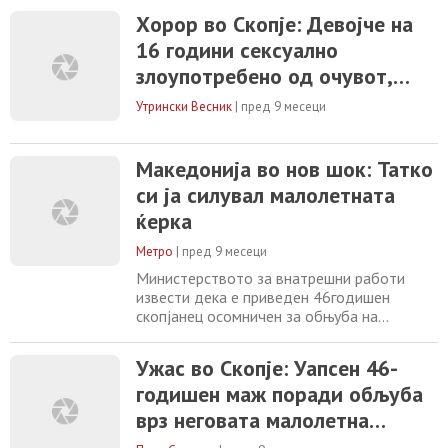
положбат. Осомничениот очув на жртвата
Хорор во Скопје: Девојче на
подолг временски период ја
16 години сексуално
злоупотребувал својата положба и го
наведувал на обљуба и други полови
злоупотребено од очувот,
дејствија девојчето родено 2009 година
мајката знаела но не спречила
кое му било доверено на чување и
Утрински Весник
|
пред 9 месеци
воспитување
Македонија во нов шок: Татко
си ја силувал малолетната
ќерка
Метро
|
пред 9 месеци
Министерството за внатрешни работи
извести дека е приведен 46годишен
скопјанец осомничен за обњуба на
малолетната ќерка. – На 03.11.2025 во
22:10 часот, полициски службеници од
Ужас во Скопје: Уапсен 46-
СВР Скопје лишија од слобода 46-
годишен маж поради обљуба
годишник од Скопје, постапувајќи по
претходна пријава дека извршил обљуба
врз неговата малолетна
врз неговата малолетна поќерка. По
поќерка