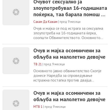
Очувот сексуално ја
обљуба со злоупотреба на положбат.
злоупотребувал 16-годишната
Осомничениот очув на жртвата подолг
временски период ја злоупотребувал
поќерка, таа барала помош од
својата положба и го наведувал на обљуба
мајка си која не го пријавила
и други полови дејствија
Сакам Да Кажам
|
пред 9 месеци
ниту го спречила
Очув и мајка се под истрага за сексуална
злоупотреба на 16-годишната ќерка,
соопшти Обвинителството. Основното
јавно обвинителство (ОЈО) Скопје донесе
Наредба за спроведување истражна
Очув и мајка осомничени за
постапка против сопружниците кои се
обљуба на малолетно девојче
осомничени за продолжено кривично дело
Обљуба со злоупотреба на положбата од
ТВ 21
|
пред 9 месеци
член 189 став 2 од Кривичниот законик.
„Осомничениот
Основното јавно обвинителство Скопје
донесе Наредба за спроведување
истражна постапка против двајца
сопружници осомничени за продолжено
кривично дело – Обљуба со злоупотреба
Очув и мајка осомничени за
на положбата од член 189 став 2 од
обљуба на малолетно девојче
Кривичниот законик. Осомничениот очув
на жртвата подолг временски период ја
МТВ 1
|
пред 9 месеци
злоупотребувал својата положба и го