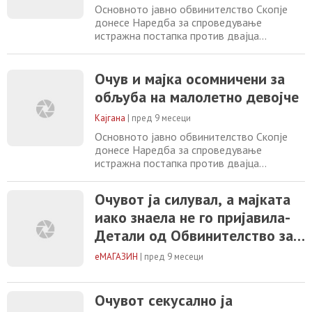
наведувал на обљуба и други полови
Основното јавно обвинителство Скопје
донесе Наредба за спроведување
истражна постапка против двајца
сопружници осомничени за продолжено
кривично дело – Обљуба со злоупотреба
на положбата од член 189 став 2 од
Очув и мајка осомничени за
Кривичниот законик. Осомничениот очув
обљуба на малолетно девојче
на жртвата подолг временски период ја
злоупотребувал својата положба и го
Кајгана
|
пред 9 месеци
наведувал на обљуба и други полови
Основното јавно обвинителство Скопје
донесе Наредба за спроведување
истражна постапка против двајца
сопружници за обљуба со злоупотреба на
положбата. Осомничениот очув на
Очувот ја силувал, а мајката
жртвата подолг временски период ја
иако знаела не го пријавила-
злоупотребувал својата положба и го
наведувал на обљуба и други полови
Детали од Обвинителство за
дејствија девојчето родено 2009 година
силување на 16-годишното
кое му било доверено на чување и
еМАГАЗИН
|
пред 9 месеци
воспитување
девојче
Очувот секусално ја