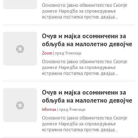
кое му било доверено на чување и
Основното јавно обвинителство Скопје
воспитување
донесе Наредба за спроведување
истражна постапка против двајца
сопружници осомничени за продолжено
кривично дело – Обљуба со злоупотреба
на положбата од член 189 став 2 од
Очув и мајка осомничени за
Кривичниот законик. Осомничениот очув
обљуба на малолетно девојче
на жртвата подолг временски период ја
злоупотребувал својата положба и го
Zoom
|
пред 9 месеци
наведувал на обљуба и други полови
Основното јавно обвинителство Скопје
донесе Наредба за спроведување
истражна постапка против двајца
сопружници за обљуба со злоупотреба на
положбат. Осомничениот очув на жртвата
подолг временски период ја
Очув и мајка осомничени за
злоупотребувал својата положба и го
обљуба на малолетно девојче
наведувал на обљуба и други полови
дејствија девојчето родено 2009 година
Infomax
|
пред 9 месеци
кое му било доверено на чување и
Основното јавно обвинителство Скопје
воспитување
донесе Наредба за спроведување
истражна постапка против двајца
сопружници за обљуба со злоупотреба на