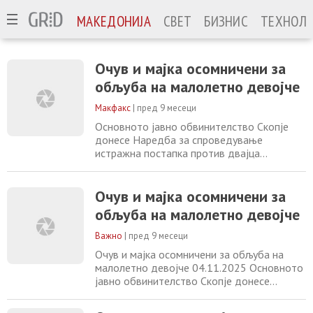
МАКЕДОНИЈА
СВЕТ
БИЗНИС
ТЕХНОЛО
Очув и мајка осомничени за
обљуба на малолетно девојче
Макфакс
|
пред 9 месеци
Основното јавно обвинителство Скопје
донесе Наредба за спроведување
истражна постапка против двајца
сопружници за обљуба со злоупотреба на
положбат. Осомничениот очув на жртвата
подолг временски период ја
Очув и мајка осомничени за
злоупотребувал својата положба и го
обљуба на малолетно девојче
наведувал на обљуба и други полови
дејствија девојчето родено 2009 година
Важно
|
пред 9 месеци
кое му било доверено на чување и
Очув и мајка осомничени за обљуба на
воспитување
малолетно девојче 04.11.2025 Основното
јавно обвинителство Скопје донесе
Наредба за спроведување истражна
постапка против двајца сопружници за