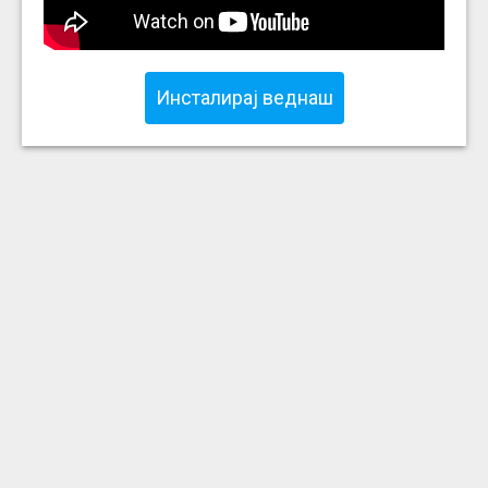
Инсталирај веднаш