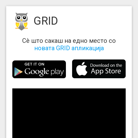
GRID
Сè што сакаш на едно место со
новата GRID апликација